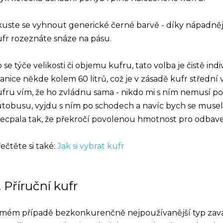
uste se vyhnout generické černé barvě - díky nápadněj
fr rozeznáte snáze na pásu.
 se týče velikosti či objemu kufru, tato volba je čistě in
anice někde kolem 60 litrů, což je v zásadě kufr střední 
fru vím, že ho zvládnu sama - nikdo mi s ním nemusí p
tobusu, vyjdu s ním po schodech a navíc bych se musel
ecpala tak, že překročí povolenou hmotnost pro odbav
ečtěte si také:
Jak si vybrat kufr
. Příruční kufr
 mém případě bezkonkurenčně nejpoužívanější typ zava