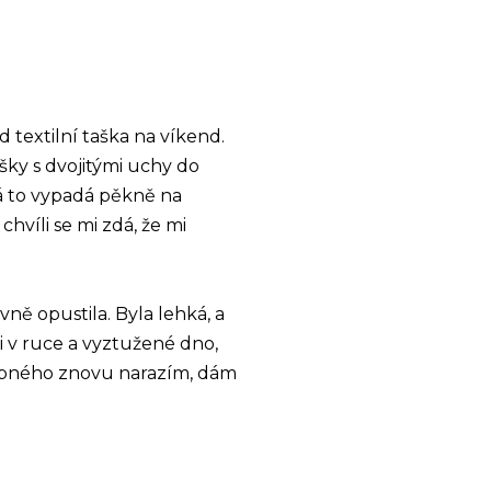
d textilní taška na víkend.
ky s dvojitými uchy do
 to vypadá pěkně na
hvíli se mi zdá, že mi
vně opustila. Byla lehká, a
i v ruce a vyztužené dno,
dobného znovu narazím, dám