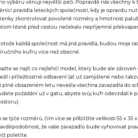
ho výběru věnuji největší péči. Popravdě nás všechny k
nící pravidla leteckých společností, kdy je opravdu nut
etenky zkontrolovat povolené rozměry a hmotnost palub
otom těsně před cestou nečekalo nepříjemné překvapen
otože každá společnost má jiná pravidla, budou moje r
íručního kufru více než obecné.
ažte se najít co nejlehčí model, který bude ale zároveň
ežil i příležitostné odbavení (ať už zamýšlené nebo takz
i plně obsazeném letu nevešla všechna zavazadla do sc
dete požádání už v gatu, abyste svůj kufr odevzdali k
ostoru).
 se týče rozměrů, čím více se přiblížíte velikosti 55 x 35
avděpodobnost, že vaše zavazadlo bude vyhovovat pravi
níž poletíte.