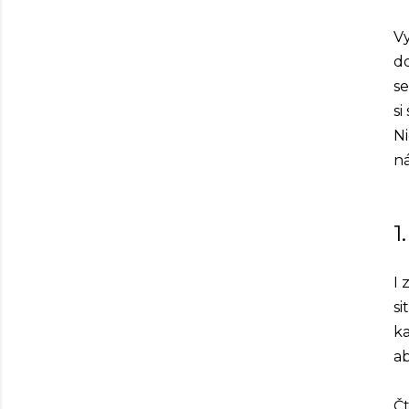
Vy
d
se
si
Ni
ná
1
I 
si
ka
ab
Čt