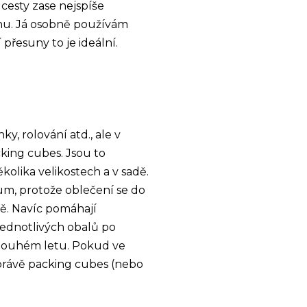
cesty zase nejspíše
ohu. Já osobně používám
přesuny to je ideální.
y, rolování atd., ale v
king cubes. Jsou to
kolika velikostech a v sadě.
m, protože oblečení se do
ě. Navíc pomáhají
jednotlivých obalů po
 dlouhém letu. Pokud ve
právě packing cubes (nebo