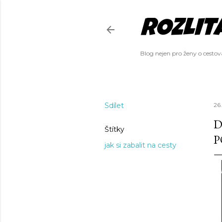
ROZLÍT
Blog nejen pro ženy o cesto
Sdílet
26.
D
Štítky
P
jak si zabalit na cesty