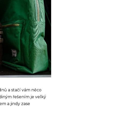
dnů a stačí vám něco
ediným řešením je velký
em a jindy zase
.