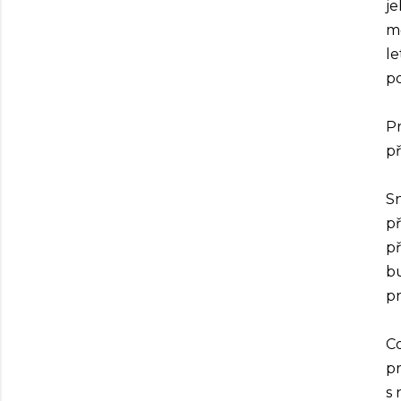
je
mě
l
p
Pr
př
Sn
př
př
bu
pr
Co
pr
s 