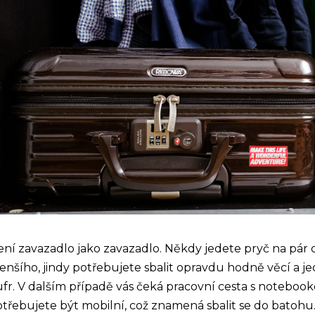
ní zavazadlo jako zavazadlo. Někdy jedete pryč na pár 
nšího, jindy potřebujete sbalit opravdu hodně věcí a j
fr. V dalším případě vás čeká pracovní cesta s notebook
třebujete být mobilní, což znamená sbalit se do batohu