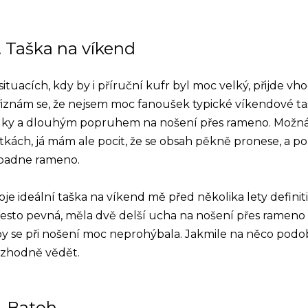
. Taška na víkend
situacích, kdy by i příruční kufr byl moc velký, přijde vho
iznám se, že nejsem moc fanoušek typické víkendové taš
uky a dlouhým popruhem na nošení přes rameno. Možná
tkách, já mám ale pocit, že se obsah pěkně pronese, a po c
padne rameno.
je ideální taška na víkend mě před několika lety definiti
esto pevná, měla dvě delší ucha na nošení přes rameno 
by se při nošení moc neprohýbala. Jakmile na něco po
ozhodně vědět.
. Batoh