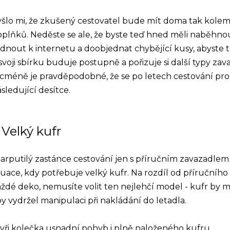
šlo mi, že zkušený cestovatel bude mít doma tak kolem
oplňků. Neděste se ale, že byste teď hned měli naběhn
dnout k internetu a doobjednat chybějící kusy, abyste 
 svoji sbírku buduje postupně a pořizuje si další typy za
cméně je pravděpodobné, že se po letech cestování pro
sledující desítce.
. Velký kufr
zarputilý zastánce cestování jen s příručním zavazadlem
tuace, kdy potřebuje velký kufr. Na rozdíl od příručního
ždé deko, nemusíte volit ten nejlehčí model - kufr by m
y vydržel manipulaci při nakládání do letadla.
yři kolečka usnadní pohyb i plně naloženého kufru.