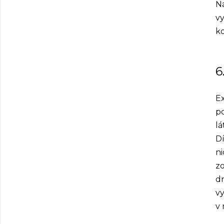
Na
vy
ko
6
Ex
po
lá
D
ni
zo
dn
v
v 