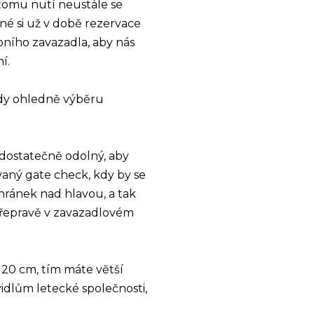
 tomu nutí neustále se
né si už v době rezervace
ního zavazadla, aby nás
í.
ady ohledně výběru
 dostatečně odolný, aby
vaný gate check, kdy by se
hránek nad hlavou, a tak
 přepravě v zavazadlovém
 x 20 cm, tím máte větší
dlům letecké společnosti,