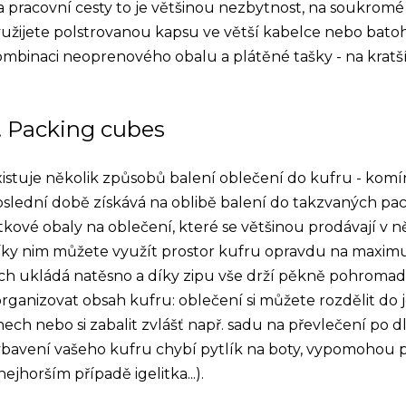
 pracovní cesty to je většinou nezbytnost, na soukromé 
užijete polstrovanou kapsu ve větší kabelce nebo bat
mbinaci neoprenového obalu a plátěné tašky - na kratší 
. Packing cubes
istuje několik způsobů balení oblečení do kufru - komínk
slední době získává na oblibě balení do takzvaných pac
tkové obaly na oblečení, které se většinou prodávají v ně
íky nim můžete využít prostor kufru opravdu na maximu
ch ukládá natěsno a díky zipu vše drží pěkně pohromad
rganizovat obsah kufru: oblečení si můžete rozdělit do 
ech nebo si zabalit zvlášť např. sadu na převlečení po
ybavení vašeho kufru chybí pytlík na boty, vypomohou 
nejhorším případě igelitka...).