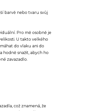
ší barvě nebo tvaru svůj
dividuální. Pro mě osobně je
velikosti. U takto velkého
omáhat do vlaku ani do
a hodně snažit, abych ho
ené zavazadlo.
zadla, což znamená, že