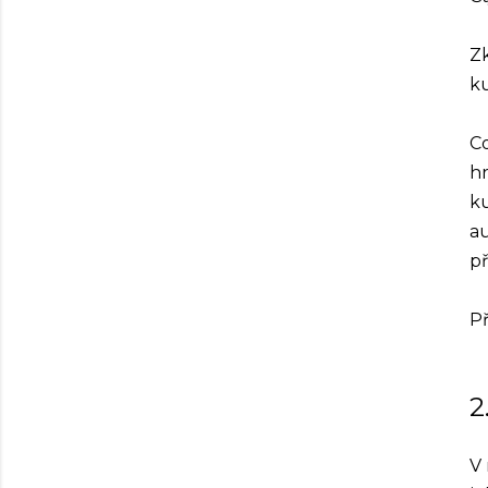
Zk
ku
Co
hr
ku
au
př
Př
2
V