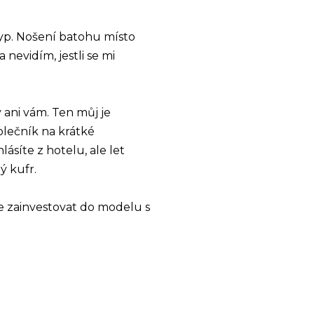
yp. Nošení batohu místo
nevidím, jestli se mi
ani vám. Ten můj je
polečník na krátké
lásíte z hotelu, ale let
ý kufr.
se zainvestovat do modelu s