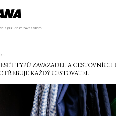
Přeskočit na hlavní obsah
ANÁ
vání s příručním zavazadlem
9.19
ESET TYPŮ ZAVAZADEL A CESTOVNÍCH
OTŘEBUJE KAŽDÝ CESTOVATEL