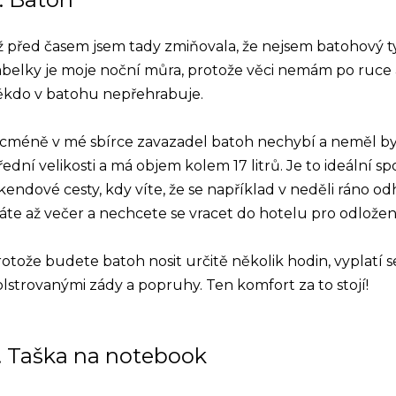
 před časem jsem tady zmiňovala, že nejsem batohový t
belky je moje noční můra, protože věci nemám po ruce a 
ěkdo v batohu nepřehrabuje.
cméně v mé sbírce zavazadel batoh nechybí a neměl by 
řední velikosti a má objem kolem 17 litrů. Je to ideální s
kendové cesty, kdy víte, že se například v neděli ráno odh
te až večer a nechcete se vracet do hotelu pro odložen
otože budete batoh nosit určitě několik hodin, vyplatí 
lstrovanými zády a popruhy. Ten komfort za to stojí!
. Taška na notebook