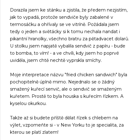
Dorazila jsem ke stánku a zjistila, že předem nezjistím,
jak to vypadá, protože sendviče byly zabalené v
termosáčku a ohřívaly se ve vitríně. Požádala jsem
tedy o jeden a světácky si k tomu nechala nandat i
pikantní hranolky, všechno bratru za pětadvacet dolarů.
U stolku jsem napjatě vybalila sendvič z papíru - bude
to bomba, to vím! - a ve chvíli, kdy jsem ho poprvé
uviděla, jsem chtě nechtě vyprskla smíchy.
Moje interpretace názvu "fried chicken sandwich" byla
pochopitelně úplně mimo. Nejednalo se o žádný
smažený kuřecí senvič, ale o sendvič se smaženým
kuřetem. Prostě to byla houska s kuřecím řízkem. A
kyselou okurkou.
Takže až si budete příště dělat řízek s chlebem na
výlet, vzpomeňte si - v New Yorku to je specialita, za
kterou se platí zlatem!