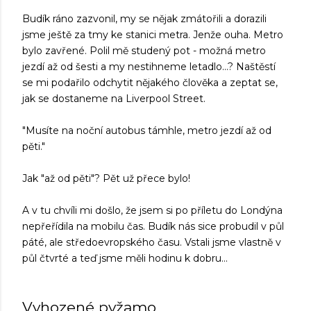
Budík ráno zazvonil, my se nějak zmátořili a dorazili
jsme ještě za tmy ke stanici metra. Jenže ouha. Metro
bylo zavřené. Polil mě studený pot - možná metro
jezdí až od šesti a my nestihneme letadlo...? Naštěstí
se mi podařilo odchytit nějakého člověka a zeptat se,
jak se dostaneme na Liverpool Street.
"Musíte na noční autobus támhle, metro jezdí až od
pěti."
Jak "až od pěti"? Pět už přece bylo!
A v tu chvíli mi došlo, že jsem si po příletu do Londýna
nepřeřídila na mobilu čas. Budík nás sice probudil v půl
páté, ale středoevropského času. Vstali jsme vlastně v
půl čtvrté a teď jsme měli hodinu k dobru...
Vyhozené pyžamo