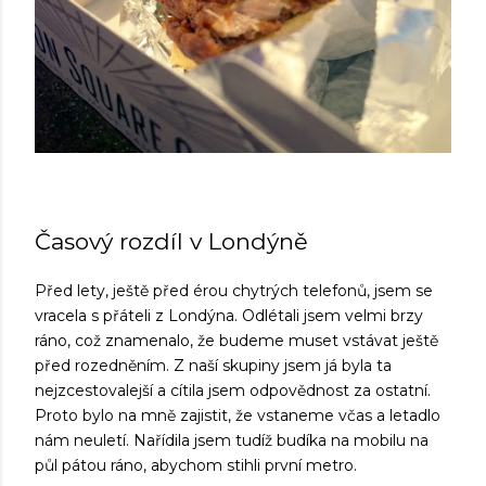
Časový rozdíl v Londýně
Před lety, ještě před érou chytrých telefonů, jsem se
vracela s přáteli z Londýna. Odlétali jsem velmi brzy
ráno, což znamenalo, že budeme muset vstávat ještě
před rozedněním. Z naší skupiny jsem já byla ta
nejzcestovalejší a cítila jsem odpovědnost za ostatní.
Proto bylo na mně zajistit, že vstaneme včas a letadlo
nám neuletí. Nařídila jsem tudíž budíka na mobilu na
půl pátou ráno, abychom stihli první metro.