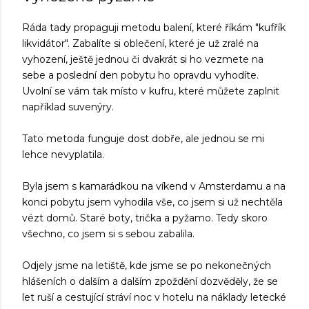
Ráda tady propaguji metodu balení, které říkám "kufřík
likvidátor". Zabalíte si oblečení, které je už zralé na
vyhození, ještě jednou či dvakrát si ho vezmete na
sebe a poslední den pobytu ho opravdu vyhodíte.
Uvolní se vám tak místo v kufru, které můžete zaplnit
například suvenýry.
Tato metoda funguje dost dobře, ale jednou se mi
lehce nevyplatila.
Byla jsem s kamarádkou na víkend v Amsterdamu a na
konci pobytu jsem vyhodila vše, co jsem si už nechtěla
vézt domů. Staré boty, trička a pyžamo. Tedy skoro
všechno, co jsem si s sebou zabalila.
Odjely jsme na letiště, kde jsme se po nekonečných
hlášeních o dalším a dalším zpoždění dozvěděly, že se
let ruší a cestující stráví noc v hotelu na náklady letecké