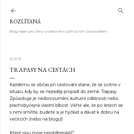
Přeskočit na hlavní obsah
ROZLÍTANÁ
Blog nejen pro ženy o cestování s příručním zavazadlem
12.12.19
TRAPASY NA CESTÁCH
Každému se občas při cestování stane, že se ocitne v
situaci, kdy by se nejraději propadl do země. Trapasy.
Způsobuje je nedorozumění, kulturní odlišnosti nebo
prachobyčejná vlastní blbost. Věřte ale, že po letech se
s nimi smíříte, budete si je hýčkat a dávat k dobru na
večírcích (nebo na blogu)!
Které jsou moje nejoblíbenější?