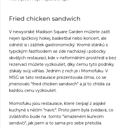
Fried chicken sandwich
V newyorské Madison Square Garden můžete zažít
nejen špičkový hokej, basketbal nebo koncert, ale
odnést si i zážitek gastronomický. Kromě stánků s
typickým fastfoodem se zde nacházejí i pobočky
skvělých restaurací, kde v neformálním prostředí a bez
rezervací můžete vyzkoušet, díky čemu tyto podniky
získaly svůj věhlas. Jedním z nich je i Momofuku. V
MSG se tato restaurace prezentovala čímsi, co se
jmenovalo "fried chicken sandwich" a já to chtěla za
každou cenu vyzkoušet.
Momofuku jsou restaurace, které čerpají z asijské
kuchyně s něčím "navíc". Proto jsem byla zvědavá, co
zvláštního bude na tomto "smaženém kuřecím
sendviči", jak jsem si to sama pro sebe přeložila.